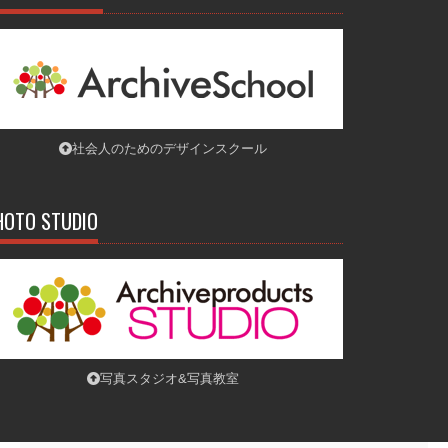
社会人のためのデザインスクール
HOTO STUDIO
写真スタジオ&写真教室