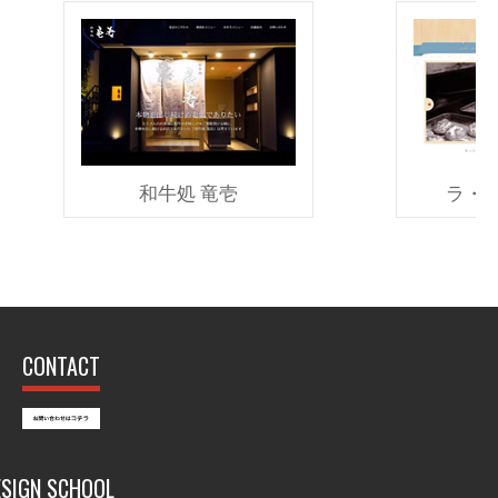
和牛処 竜壱
ラ・
CONTACT
ESIGN SCHOOL