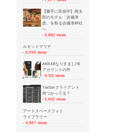
- 7,077 views
【勝手に民俗学】桃太
郎のモデル「吉備津
彦」を祭る吉備津神社
へ
- 6,882 views
ルセットマリナ
- 6,599 views
AKB48なりすましFB
アカウントの件
- 6,125 views
Twitterクライアント
何つかってる？
- 5,402 views
アートスペースフォト
ライブラリー
- 4,867 views