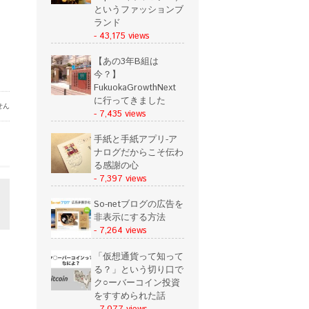
というファッションブ
ランド
- 43,175 views
【あの3年B組は
今？】
FukuokaGrowthNext
に行ってきました
せん
- 7,435 views
手紙と手紙アプリ-ア
ナログだからこそ伝わ
る感謝の心
- 7,397 views
So-netブログの広告を
非表示にする方法
- 7,264 views
「仮想通貨って知って
る？」という切り口で
ク○ーバーコイン投資
をすすめられた話