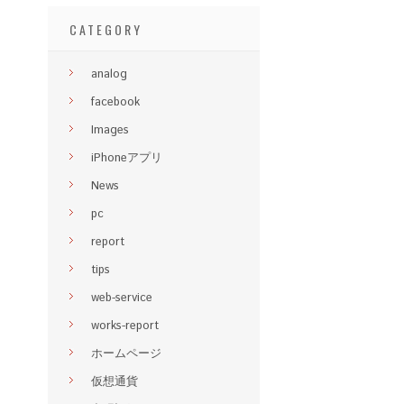
CATEGORY
analog
facebook
Images
iPhoneアプリ
News
pc
report
tips
web-service
works-report
ホームページ
仮想通貨