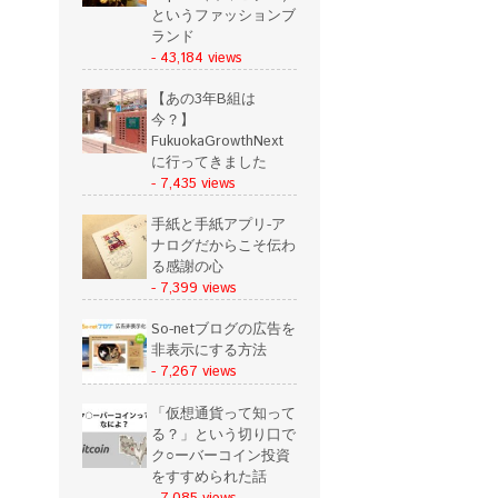
というファッションブ
ランド
- 43,184 views
【あの3年B組は
今？】
FukuokaGrowthNext
に行ってきました
- 7,435 views
手紙と手紙アプリ-ア
ナログだからこそ伝わ
る感謝の心
- 7,399 views
So-netブログの広告を
非表示にする方法
- 7,267 views
「仮想通貨って知って
る？」という切り口で
ク○ーバーコイン投資
をすすめられた話