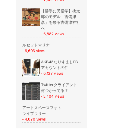
- 7,085 views
【勝手に民俗学】桃太
郎のモデル「吉備津
彦」を祭る吉備津神社
へ
- 6,882 views
ルセットマリナ
- 6,603 views
AKB48なりすましFB
アカウントの件
- 6,127 views
Twitterクライアント
何つかってる？
- 5,404 views
アートスペースフォト
ライブラリー
- 4,870 views