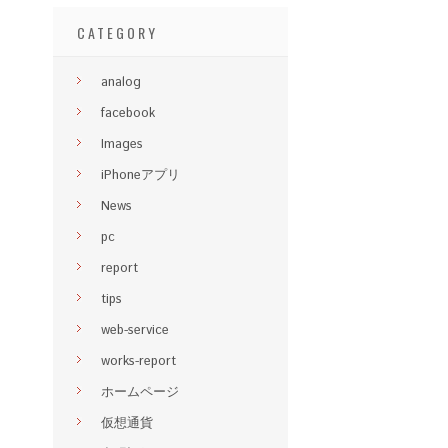
CATEGORY
analog
facebook
Images
iPhoneアプリ
News
pc
report
tips
web-service
works-report
ホームページ
仮想通貨