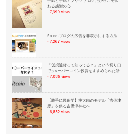
手紙と手紙アプリ-アナログだからこそ伝
わる感謝の心
- 7,399 views
So-netブログの広告を非表示にする方法
- 7,267 views
「仮想通貨って知ってる？」という切り口
でク○ーバーコイン投資をすすめられた話
- 7,086 views
【勝手に民俗学】桃太郎のモデル「吉備津
彦」を祭る吉備津神社へ
- 6,882 views