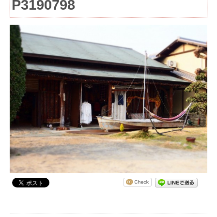
P3190798