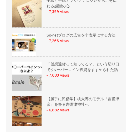
手紙と手紙アプリ-アナログだからこそ伝
わる感謝の心
- 7,399 views
So-netブログの広告を非表示にする方法
- 7,266 views
「仮想通貨って知ってる？」という切り口
でク○ーバーコイン投資をすすめられた話
- 7,083 views
【勝手に民俗学】桃太郎のモデル「吉備津
彦」を祭る吉備津神社へ
- 6,882 views